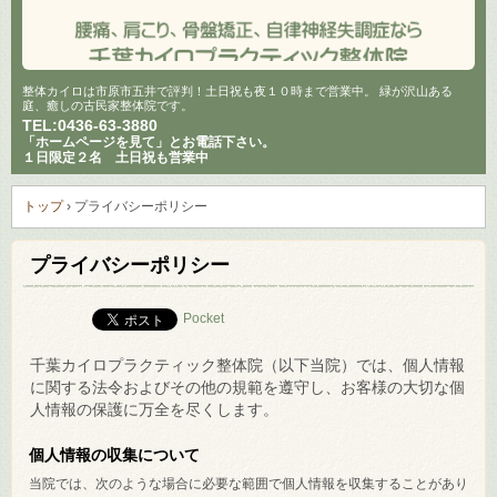
整体カイロは市原市五井で評判！土日祝も夜１０時まで営業中。 緑が沢山ある
庭、癒しの古民家整体院です。
TEL:
0436-63-3880
「ホームページを見て」とお電話下さい。
１日限定２名 土日祝も営業中
トップ
›
プライバシーポリシー
プライバシーポリシー
Pocket
千葉カイロプラクティック整体院（以下当院）では、個人情報
に関する法令およびその他の規範を遵守し、お客様の大切な個
人情報の保護に万全を尽くします。
個人情報の収集について
当院では、次のような場合に必要な範囲で個人情報を収集することがあり