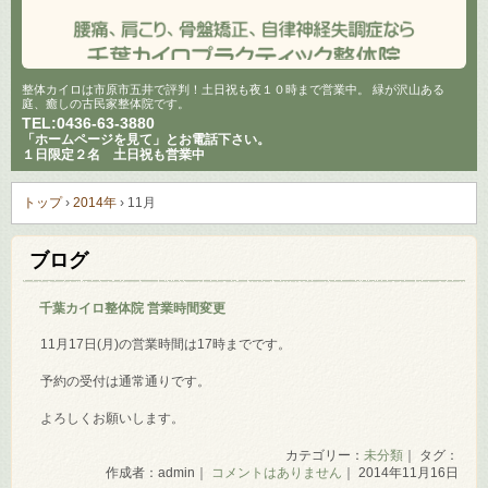
整体カイロは市原市五井で評判！土日祝も夜１０時まで営業中。 緑が沢山ある
庭、癒しの古民家整体院です。
TEL:
0436-63-3880
「ホームページを見て」とお電話下さい。
１日限定２名 土日祝も営業中
トップ
›
2014年
›
11月
ブログ
千葉カイロ整体院 営業時間変更
11月17日(月)の営業時間は17時までです。
予約の受付は通常通りです。
よろしくお願いします。
カテゴリー：
未分類
｜ タグ：
作成者：admin｜
コメントはありません
｜ 2014年11月16日