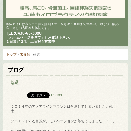
整体カイロは市原市五井で評判！土日祝も夜１０時まで営業中。 緑が沢山ある
庭、癒しの古民家整体院です。
TEL:
0436-63-3880
「ホームページを見て」とお電話下さい。
１日限定２名 土日祝も営業中
トップ
›
未分類
›
落選
ブログ
落選
Pocket
２０１４年のアクアラインマラソンは落選してしまいました。残
念・・・
ダイエットする目的が、モチベーションが落ちてしまった・・・。